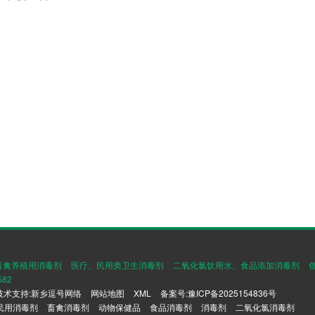
畜禽养殖用消毒剂
医疗、民用类卫生消毒剂
二氧化氯饮用水、食品添加消毒剂
582
技术支持:
新乡逗号网络
网站地图
XML
备案号:
豫ICP备2025154836号
民用消毒剂
畜禽消毒剂
动物保健品
食品消毒剂
消毒剂
二氧化氯消毒剂