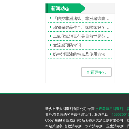
新闻动态
「防控非洲猪瘟」非洲猪瘟防控20问，快来了解一下~

动物保健品生产厂家哪家好？当然还是康大消毒！

二氧化氯消毒剂是目前世界范围内效果很好的消毒剂

禽流感预防常识

奶牛消毒液的特点及使用方法

查看更多>>
新乡市康大消毒剂有限公司,专营
水产养殖用消毒剂
业务,有意向的客户请咨询我们，联系电话：
15903001
CopyRight © 版权所有:
新乡市康大消毒剂有限公司
本站关键字:
畜牧消毒剂
水产消毒剂
卫生消毒剂