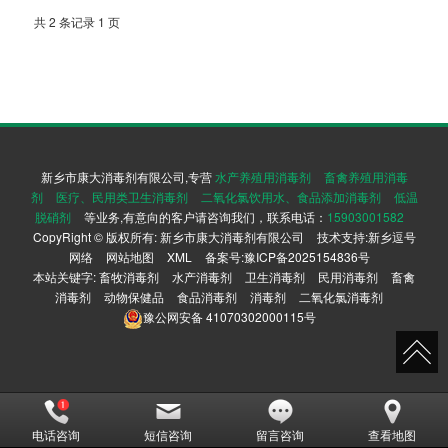
共 2 条记录 1 页
新乡市康大消毒剂有限公司,专营
水产养殖用消毒剂
畜禽养殖用消毒
剂
医疗、民用类卫生消毒剂
二氧化氯饮用水、食品添加消毒剂
低温
脱硝剂
等业务,有意向的客户请咨询我们，联系电话：
15903001582
CopyRight © 版权所有:
新乡市康大消毒剂有限公司
技术支持:
新乡逗号
网络
网站地图
XML
备案号:
豫ICP备2025154836号
本站关键字:
畜牧消毒剂
水产消毒剂
卫生消毒剂
民用消毒剂
畜禽
消毒剂
动物保健品
食品消毒剂
消毒剂
二氧化氯消毒剂
豫公网安备
41070302000115号
电话咨询
短信咨询
留言咨询
查看地图