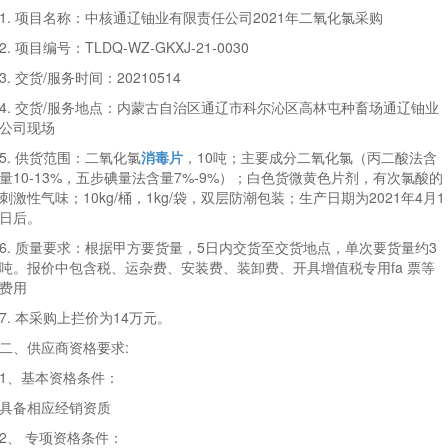
1. 项目名称：中核通辽铀业有限责任公司2021年二氧化氯采购
2. 项目编号：TLDQ-WZ-GKXJ-21-0030
3. 交货/服务时间：20210514
4. 交货/服务地点：内蒙古自治区通辽市科尔沁区高林屯种畜场通辽铀业
公司现场
5. 供货范围：二氧化氯
消毒片
，10吨；主要成分二氧化氯（丙二酸法含
量10-13%，五步碘量法含量7%-9%）；白色货微黄色片剂，有次氯酸的
刺激性气味；10kg/桶，1kg/袋，双层防潮包装；生产日期为2021年4月1
日后。
6. 质量要求：根据甲方要货量，5日内交货至交货地点，单次要货量约3
吨。报价中包含税、运杂费、安装费、装卸费、开具增值税专用fa 票等
费用
7. 本采购上拦价为14万元。
二、供应商资格要求:
1、基本资格条件：
具备相应经销资质
2、 专项资格条件：