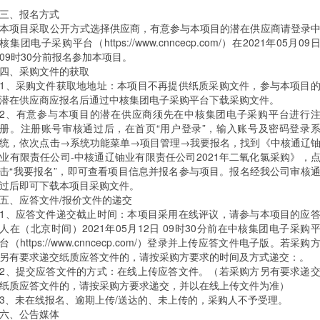
三、报名方式
本项目采取公开方式选择供应商，有意参与本项目的潜在供应商请登录
核集团电子采购平台（https://www.cnncecp.com/）在2021年05月09
09时30分前报名参加本项目。
四、采购文件的获取
1、采购文件获取地地址：本项目不再提供纸质采购文件，参与本项目
潜在供应商应报名后通过中核集团电子采购平台下载采购文件。
2、有意参与本项目的潜在供应商须先在中核集团电子采购平台进行
册。注册账号审核通过后，在首页“用户登录”，输入账号及密码登录
统，依次点击→系统功能菜单→项目管理→我要报名，找到《中核通辽
业有限责任公司-中核通辽铀业有限责任公司2021年二氧化氯采购》，
击“我要报名”，即可查看项目信息并报名参与项目。报名经我公司审核
过后即可下载本项目采购文件。
五、应答文件/报价文件的递交
1、应答文件递交截止时间：本项目采用在线评议，请参与本项目的应
人在（北京时间）2021年05月12日 09时30分前在中核集团电子采购
台（https://www.cnncecp.com/）登录并上传应答文件电子版。若采购
另有要求递交纸质应答文件的，请按采购方要求的时间及方式递交：。
2、提交应答文件的方式：在线上传应答文件。（若采购方另有要求递
纸质应答文件的，请按采购方要求递交，并以在线上传文件为准）
3、未在线报名、逾期上传/送达的、未上传的，采购人不予受理。
六、公告媒体