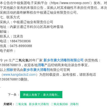
本公告在中核集团电子采购平台（https://www.cnncecp.com/）发布。
于其他媒介发布的本项目公告，采购人对其准确性不承担任何责任。本
采购活动的最终解释权在中核通辽铀业有限责任公司。
七、联系方式
采购人：中核通辽铀业有限责任公司
地址：内蒙古通辽市科尔沁区高林屯种畜场
邮编：
联系人：沈承浩
电话：18847503836
传真：0475-8990088
电子邮件：
专 ye 生产
二氧化氯
20年厂家
新乡市康大消毒剂有限公司
供货热线：
13938768813，欢迎各地
消毒
产品经销商来电洽谈合作事宜。
以上
招标
资讯由
新乡市康大消毒剂
有限公司官网
（
www.kangdaclo2.com
）为您转载提供，如有侵权，请联系电话
13938768813删除。
.
下一条 ：
养猪人有救了：康大消毒剂...
关键词：
二氧化氯
新乡康大消毒剂
二氧化氯招标
消毒剂