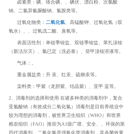
卤素类：碘、络合碘、、碘伏、漂白粉、次氯酸
钠、二氯异氰脲酸钠、氯胺类等。
过氧化物类：
二氧化氯
、高锰酸钾、过氧化氢（双
氧水）、、过氧戊二酸、臭氧等。
表面活性剂：单链季铵盐、双链季铵盐、苯扎溴铵
（新洁尔灭）、氯已定（洗必泰）、癸甲溴铵溶液等。
气体：。
重金属盐类：升 汞、红汞、硫柳汞等。
染料类：甲紫（龙胆紫、结晶紫）、亚甲 蓝等。
2、
消毒剂的选择和使用
在诸多种类的消毒剂中，复合
亚氯酸钠（有效成分二氧化氯）消毒剂是目前养殖业中
较为理想的消毒剂，被世界卫生组织（
WHO
）和世界
粮农组织（
FAO
）推崇为
A1
级广谱、安全、、环保的第
四代消毒剂。二氧化氯是强氧化类消毒剂，其杀菌效果