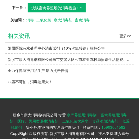
下一条 ：
浅谈畜禽养殖场的消毒措施！~
关键词：
消毒
二氧化氯
康大消毒剂
畜禽消毒
相关资讯
更多>>
附属医院污水处理中心消毒试剂（10%次氯酸钠）招标公告
新乡市康大消毒剂有限公司向市交警大队和市农业农村局捐赠生活物资、防护用具和消毒剂
全力保障防护用品生产 助力抗击疫情
非瘟不可怕，消毒选康大！
新乡市康大消毒剂有限公司,专营
水产养殖用消毒剂
畜禽养殖用消毒
剂
医疗、民用类卫生消毒剂
二氧化氯饮用水、食品添加消毒剂
低温
脱硝剂
等业务,有意向的客户请咨询我们，联系电话：
15903001582
CopyRight © 版权所有:
新乡市康大消毒剂有限公司
技术支持:
新乡逗号