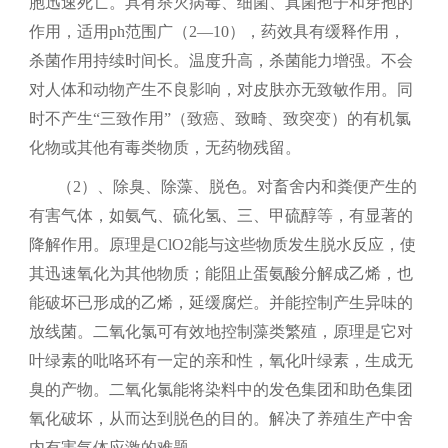
胞迅速死亡。具有杀灭病毒、细菌、真菌孢子和芽孢的
作用，适用
ph
范围广（
2—10
），药效具有缓释作用，
杀菌作用持续时间长。温度升高，杀菌能力增强。不会
对人体和动物产生不良影响，对皮肤亦无致敏作用。同
时不产生
“
三致作用
”
（致癌、致畸、致突变）的有机氯
化物或其他有毒类物质，无药物残留。
（2）
、除臭、除藻、脱色。对畜舍内和粪便产生的
有害气体，如氨气、硫化氢、三、甲硫醇等，有显著的
降解作用。原理是
ClO2
能与这些物质发生脱水反应，使
其迅速氧化为其他物质；能阻止蛋氨酸分解成乙烯，也
能破坏已形成的乙烯，延缓腐烂。并能控制产生异味的
放线菌。二氧化氯可有效地控制藻类繁殖，原理是它对
叶绿素的吡咯环有一定的亲和性，氧化叶绿素，生成无
臭的产物。二氧化氯能将染料中的发色集团和助色集团
氧化破坏，从而达到脱色的目的。解决了养殖生产中舍
内有害气体应激的难题。