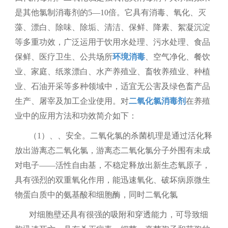
是其他氯制消毒剂的
5—10
倍。它具有消毒、氧化、灭
藻、漂白、除味、除垢、清洁、保鲜、降素、絮凝沉淀
等多重功效，广泛运用于饮用水处理、污水处理、食品
保鲜、医疗卫生、公共场所
环境消毒
、空气净化、餐饮
业、家庭、纸浆漂白、水产养殖业、畜牧养殖业、种植
业、石油开采等多种领域中，适宜无公害及绿色畜产品
生产、屠宰及加工企业使用。对
二氧化氯消毒剂
在养殖
业中的应用方法和功效简介如下：
（
1
）、、安全。二氧化氯的杀菌机理是通过活化释
放出游离态二氧化氯，游离态二氧化氯分子外围有未成
对电子
——
活性自由基，不稳定释放出新生态氧原子，
具有强烈的双重氧化作用，能迅速氧化、破坏病原微生
物蛋白质中的氨基酸和细胞酶，同时二氧化氯
对细胞壁还具有很强的吸附和穿透能力，可导致细