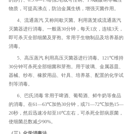
物质，可提高沸点，防治金属生锈，增强灭菌作用。
4、
流通蒸汽
又称间歇灭菌。利用蒸笼或流通蒸汽
灭菌器进行消毒。一般蒸
30
分钟，每天
1
次，连续
3
天，
即可杀灭全部细菌及芽孢。常用于生物制品及培养基的
消毒。
5、
高压蒸汽
利用高压灭菌器进行消毒。
121℃
维持
30
分钟可杀死全部细菌和芽孢。用于玻璃、金属器皿、
器械、纱布、橡胶用品、针具、培养基、配置的化学试
剂等消毒。
6、
巴氏消毒
常用于啤酒、葡萄酒、鲜牛奶等食品
的消毒。在
61—63℃
加热
30
分钟，或
71—72℃
加热
15—
20
秒，然后迅速冷却至
10℃
左右，可杀死全部病原菌，
使细菌总数减少
90%
。
（三）
化学消毒法