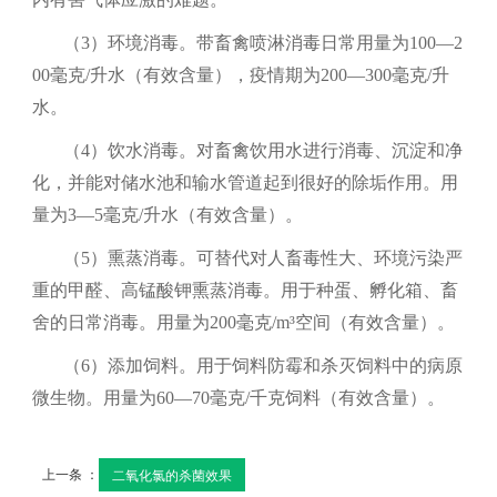
（3）
环境消毒。带畜禽喷淋消毒日常用量为
100—2
00
毫克
/
升水（有效含量），疫情期为
200—300
毫克
/
升
水。
（4）
饮水消毒。对畜禽饮用水进行消毒、沉淀和净
化，并能对储水池和输水管道起到很好的除垢作用。用
量为
3—5
毫克
/
升水（有效含量）。
（5）
熏蒸消毒。可替代对人畜毒性大、环境污染严
重的甲醛、高锰酸钾熏蒸消毒。用于种蛋、孵化箱、畜
舍的日常消毒。用量为
200
毫克
/m³
空间（有效含量）。
（6）
添加饲料。用于饲料防霉和杀灭饲料中的病原
微生物。用量为
60—70
毫克
/
千克饲料（有效含量）。
上一条 ：
二氧化氯的杀菌效果