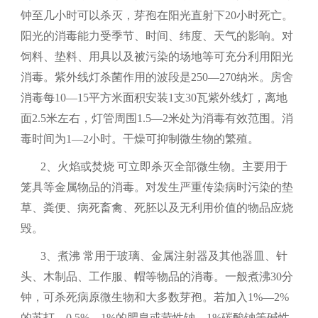
钟至几小时可以杀灭，芽孢在阳光直射下
20
小时死亡。
阳光的消毒能力受季节、时间、纬度、天气的影响。对
饲料、垫料、用具以及被污染的场地等可充分利用阳光
消毒。紫外线灯杀菌作用的波段是
250—270
纳米。房舍
消毒每
10—15
平方米面积安装
1
支
30
瓦紫外线灯，离地
面
2.5
米左右，灯管周围
1.5—2
米处为消毒有效范围。消
毒时间为
1—2
小时。干燥可抑制微生物的繁殖。
2、
火焰或焚烧
可立即杀灭全部微生物。主要用于
笼具等金属物品的消毒。对发生严重传染病时污染的垫
草、粪便、病死畜禽、死胚以及无利用价值的物品应烧
毁。
3、
煮沸
常用于玻璃、金属注射器及其他器皿、针
头、木制品、工作服、帽等物品的消毒。一般煮沸
30
分
钟，可杀死病原微生物和大多数芽孢。若加入
1%—2%
的苏打、
0.5%—1%
的肥皂或苛性钠、
1%
碳酸钠等碱性