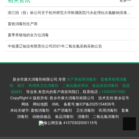
相关资讯
更多>>
浙江招（投）标公司关于杭州师范大学附属医院污水处理站次氯酸钠溶液、二氧化氯片剂的公开招标公告
畜牧消毒剂生产商
夏季养猪场的全方位消毒
中核通辽铀业有限责任公司2021年二氧化氯采购采购公告
新乡市康大消毒剂有限公司,专营
水产养殖用消毒剂
畜禽养殖用消毒
剂
医疗、民用类卫生消毒剂
二氧化氯饮用水、食品添加消毒剂
低温
脱硝剂
等业务,有意向的客户请咨询我们，联系电话：
15903001582
CopyRight © 版权所有:
新乡市康大消毒剂有限公司
技术支持:
新乡逗号
网络
网站地图
XML
备案号:
豫ICP备2025154836号
本站关键字:
畜牧消毒剂
水产消毒剂
卫生消毒剂
民用消毒剂
畜禽
消毒剂
动物保健品
食品消毒剂
消毒剂
二氧化氯消毒剂
豫公网安备
41070302000115号